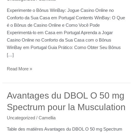
no
Experimente o Bônus WinBay: Jogue Casino Online no
Conforto
Conforto da Sua Casa em Portugal Contents WinBay: O Que
da
é o Bônus de Casino Online e Como Você Pode
Sua
Experimentá-lo em Casa em Portugal Aprenda a Jogar
Casa
Casino Online no Conforto da Sua Casa com o Bônus
em
WinBay em Portugal Guia Prático: Como Obter Seu Bônus
Portugal
[…]
Read More »
Avantages
Avantages du DBOL O 50 mg
du
Spectrum pour la Musculation
DBOL
O
Uncategorized
/
Camellia
50
Table des matières Avantages du DBOL O 50 mg Spectrum
mg