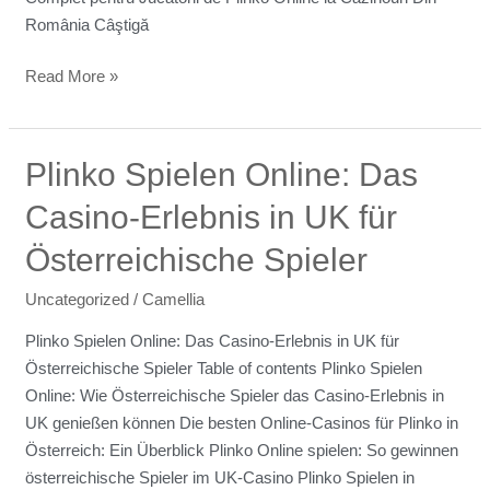
România Câştigă
Read More »
Plinko
Plinko Spielen Online: Das
Spielen
Casino-Erlebnis in UK für
Online:
Das
Österreichische Spieler
Casino-
Uncategorized
/
Camellia
Erlebnis
in
Plinko Spielen Online: Das Casino-Erlebnis in UK für
UK
Österreichische Spieler Table of contents Plinko Spielen
für
Online: Wie Österreichische Spieler das Casino-Erlebnis in
Österreichische
UK genießen können Die besten Online-Casinos für Plinko in
Spieler
Österreich: Ein Überblick Plinko Online spielen: So gewinnen
österreichische Spieler im UK-Casino Plinko Spielen in