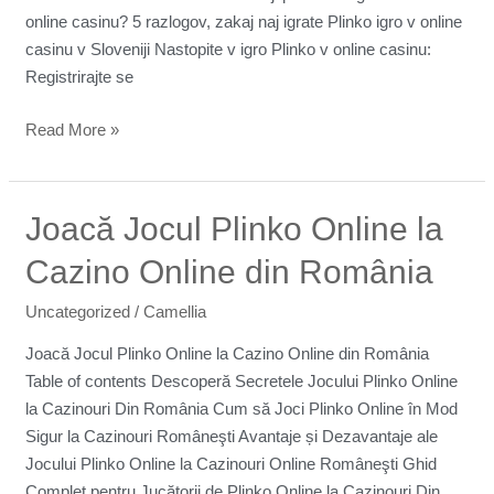
Sign
online casinu? 5 razlogov, zakaj naj igrate Plinko igro v online
Up
casinu v Sloveniji Nastopite v igro Plinko v online casinu:
Now!
Registrirajte se
Read More »
Joacă
Joacă Jocul Plinko Online la
Jocul
Cazino Online din România
Plinko
Online
Uncategorized
/
Camellia
la
Joacă Jocul Plinko Online la Cazino Online din România
Cazino
Table of contents Descoperă Secretele Jocului Plinko Online
Online
la Cazinouri Din România Cum să Joci Plinko Online în Mod
din
Sigur la Cazinouri Româneşti Avantaje și Dezavantaje ale
România
Jocului Plinko Online la Cazinouri Online Româneşti Ghid
Complet pentru Jucătorii de Plinko Online la Cazinouri Din